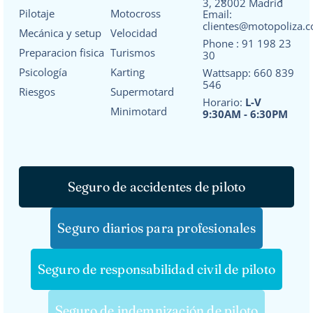
3, 28002 Madrid
Pilotaje
Motocross
Email:
clientes@motopoliza.
Mecánica y setup
Velocidad
Phone :
91 198 23
Preparacion fisica
Turismos
30
Psicología
Karting
Wattsapp:
660 839
546
Riesgos
Supermotard
Horario:
L-V
Minimotard
9:30AM - 6:30PM
Seguro de accidentes de piloto
Seguro diarios para profesionales
Seguro de responsabilidad civil de piloto
Seguro de indemnización de piloto