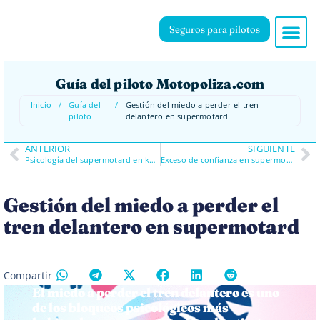
Seguros para pilotos
Guía del piloto Motopoliza.com
Inicio
/
Guía del
/
Gestión del miedo a perder el tren
piloto
delantero en supermotard
ANTERIOR
SIGUIENTE
Psicología del supermotard en karting: gestionar el caos sin que te saque de la pista
Exceso de confianza en supermotard: por qué dos buenas tandas suelen acabar mal
Gestión del miedo a perder el
tren delantero en supermotard
Compartir
El miedo a perder el tren delantero es uno
de los bloqueos psicológicos más