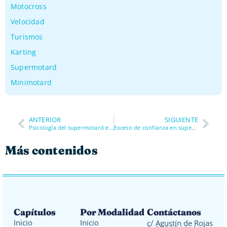
Motocross
Velocidad
Turismos
Karting
Supermotard
Minimotard
ANTERIOR
SIGUIENTE
Psicología del supermotard en karting: gestionar el caos sin que te saque de la pista
Exceso de confianza en supermotard: por qué dos buenas tandas suelen acabar mal
Más contenidos
Capítulos
Por Modalidad
Contáctanos
Inicio
Inicio
c/ Agustín de Rojas