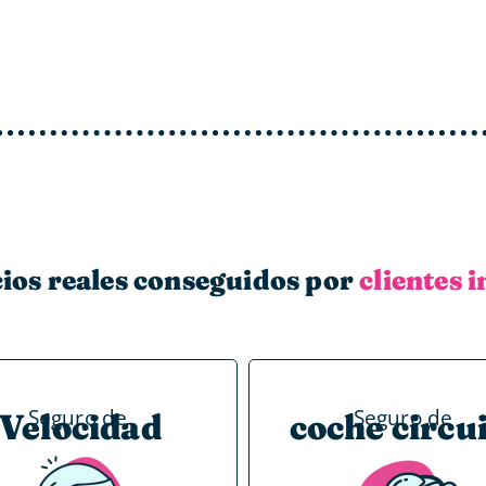
ios reales conseguidos por
clientes 
Seguro de
Seguro de
Velocidad
coche circu