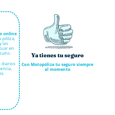
o online
 póliza,
y las
tuar en
cuito.
Ya tienes tu seguro
 diarios
Con Motopóliza tu seguro siempre
encia,
al momento
es