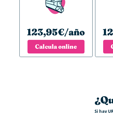
123,95€/año
1
Calcula online
¿Qu
Si hay UR