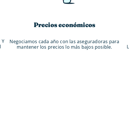
Precios económicos
. Y
Negociamos cada año con las aseguradoras para
l
L
mantener los precios lo más bajos posible.
 lo seguros ha encontrado un
rga y completa para que tengas toda la informac
efieres ir al grano, coge el atajo y contacta con