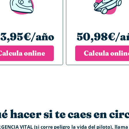
23,95€/año
50,98€/a
Calcula online
Calcula onlin
é hacer si te caes en cir
GENCIA VITAL (si corre peligro la vida del piloto), llama