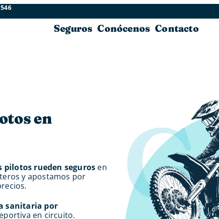
 546
Seguros
Conócenos
Contacto
lotos en
 pilotos rueden seguros
en
iteros y apostamos por
recios.
a sanitaria por
portiva en circuito.