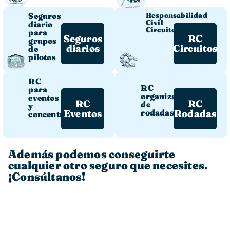
Seguros
Responsabilidad
Civil
diario
Circuitos
para
Seguros
RC
grupos
diarios
Circuitos
de
pilotos
RC
RC
para
organizadores
eventos
RC
RC
de
y
Eventos
rodadas
Rodadas
concentraciones
Además podemos conseguirte
cualquier otro seguro que necesites.
¡Consúltanos!