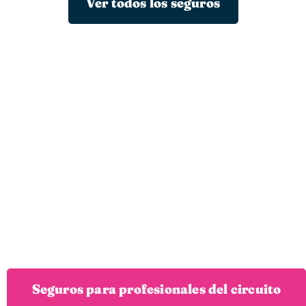
Ver todos los seguros
SEGUROS
PARA PROFESIONALES DE CIRCUITO
Desarrolla tu negocio en circuito con el
mejor socio
Si eres dueño de un circuito, lo gestionas, o tienes una
empresa de rodadas, cursillos o escuela de motor
, tenemos
todos los seguros y servicios que necesitas para tu negocio, tus
pilotos y clientes.
Con nuestra aplicación para profesionales puedes asegurar
grupos de pilotos a pie de pista.
Seguros para profesionales del circuito