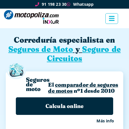
91 198 23 30
Whatsapp
Correduría especialista en
Seguros de Moto
y
Seguro de
Circuitos
Seguros
de
El
comparador de seguros
moto
de motos
nº1 desde 2010
Calcula online
Más info