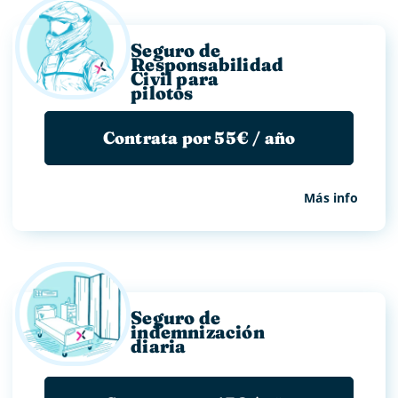
Seguro de
Responsabilidad
Civil para
pilotos
Contrata por 55€ / año
Más info
Seguro de
indemnización
diaria