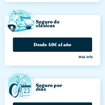
Seguro de
clásicas
Desde 49€ al año
Más info
Seguro por
días