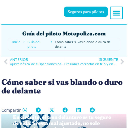
Seguros para pilotos
Guía del piloto Motopoliza.com
Inicio
/
Guía del
/
Cómo saber si vas blando o duro de
piloto
delante
ANTERIOR
SIGUIENTE
Ajuste básico de suspensiones para circuito
Presiones correctas en frío y en caliente
Cómo saber si vas blando o duro
de delante
Compartir
En circuito, el tren delantero es tu seguro
de vida. Si está mal ajustado, no solo