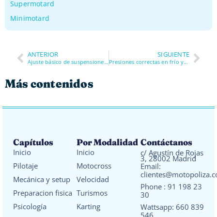
Supermotard
Minimotard
ANTERIOR
SIGUIENTE
Ajuste básico de suspensiones para circuito
Presiones correctas en frío y en caliente
Más contenidos
Capítulos
Por Modalidad
Contáctanos
Inicio
Inicio
c/ Agustín de Rojas
3, 28002 Madrid
Pilotaje
Motocross
Email:
clientes@motopoliza.
Mecánica y setup
Velocidad
Phone :
91 198 23
Preparacion fisica
Turismos
30
Psicología
Karting
Wattsapp:
660 839
546