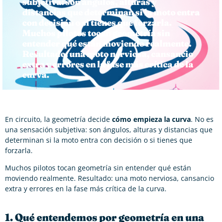
subjetiva: son ángulos, alturas y
distancias que determinan si la moto entra
con decisión o si tienes que forzarla.
Muchos pilotos tocan geometría sin
entender qué están moviendo realmente.
Resultado: una moto nerviosa, cansancio
extra y errores en la fase más crítica de la
curva.
En circuito, la geometría decide
cómo empieza la curva
. No es
una sensación subjetiva: son ángulos, alturas y distancias que
determinan si la moto entra con decisión o si tienes que
forzarla.
Muchos pilotos tocan geometría sin entender qué están
moviendo realmente. Resultado: una moto nerviosa, cansancio
extra y errores en la fase más crítica de la curva.
1. Qué entendemos por geometría en una