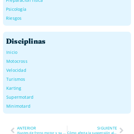
Preparacion fisica
Psicología
Riesgos
Disciplinas
Inicio
Motocross
Velocidad
Turismos
Karting
Supermotard
Minimotard
ANTERIOR
SIGUIENTE
Ajustes de freno motor y su efecto
Cómo afecta la suspensión al desgaste del neumático