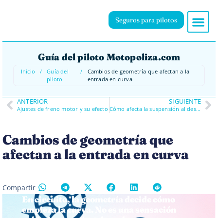
Seguros para pilotos
Guía del piloto Motopoliza.com
Inicio
/
Guía del
/
Cambios de geometría que afectan a la
piloto
entrada en curva
ANTERIOR
SIGUIENTE
Ajustes de freno motor y su efecto
Cómo afecta la suspensión al desgaste del neumático
Cambios de geometría que
afectan a la entrada en curva
Compartir
En circuito, la geometría decide cómo
empieza la curva. No es una sensación