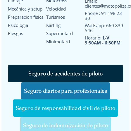
Pilotaje
Motocross
Email:
clientes@motopoliza.
Mecánica y setup
Velocidad
Phone :
91 198 23
Preparacion fisica
Turismos
30
Psicología
Karting
Wattsapp:
660 839
546
Riesgos
Supermotard
Horario:
L-V
Minimotard
9:30AM - 6:30PM
Seguro de accidentes de piloto
Seguro diarios para profesionales
Seguro de responsabilidad civil de piloto
Seguro de indemnización de piloto