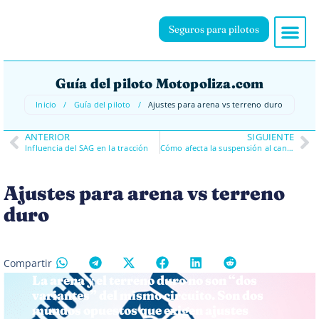
Seguros para pilotos
Guía del piloto Motopoliza.com
Inicio
/
Guía del piloto
/
Ajustes para arena vs terreno duro
ANTERIOR
SIGUIENTE
Influencia del SAG en la tracción
Cómo afecta la suspensión al cansancio del piloto
Ajustes para arena vs terreno
duro
Compartir
La arena y el terreno duro no son “dos
variantes” del mismo circuito. Son dos
mundos opuestos que exigen ajustes