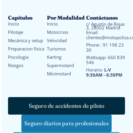
Capítulos
Por Modalidad
Contáctanos
Inicio
Inicio
c/ Agustín de Rojas
3, 28002 Madrid
Pilotaje
Motocross
Email:
clientes@motopoliza.
Mecánica y setup
Velocidad
Phone :
91 198 23
Preparacion fisica
Turismos
30
Psicología
Karting
Wattsapp:
660 839
546
Riesgos
Supermotard
Horario:
L-V
Minimotard
9:30AM - 6:30PM
Seguro de accidentes de piloto
Seguro diarios para profesionales