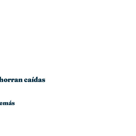
ahorran caídas
demás