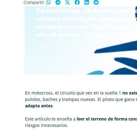
Compartir
En motocross, el circuito que ves
terreno cambia, se rompe, apar
trampas nuevas. El piloto que ga
sino el que lee el circuito mejor
En motocross, el circuito que ves en la vuelta 1
no exi
pulidos, baches y trampas nuevas. El piloto que gana n
adapta antes
.
Este artículo te enseña a
leer el terreno de forma con
riesgos innecesarios.