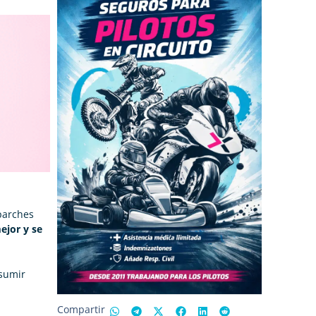
parches
mejor y se
asumir
Compartir