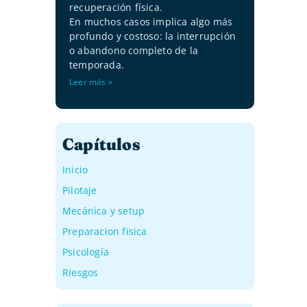
recuperación física.
En muchos casos implica algo más
profundo y costoso: la interrupción
o abandono completo de la
temporada.
Leer más »
Capítulos
Inicio
Pilotaje
Mecánica y setup
Preparacion fisica
Psicología
Riesgos