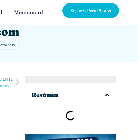
Seguros Para Pilotos
d
Minimotard
.com
motocross
UIENTE
Reparto correcto de frenos entre tren delantero y trasero en moto de velocidad
Resúmen