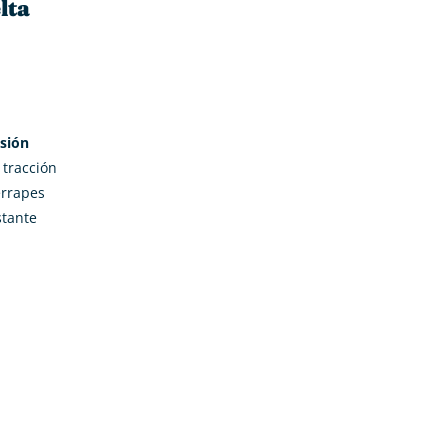
lta
sión
 tracción
errapes
stante