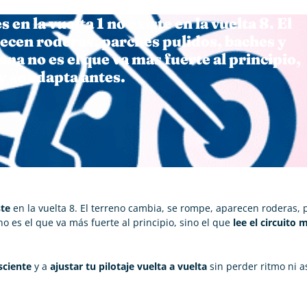
 en la vuelta 1 no existe en la vuelta 8. El
ecen roderas, parches pulidos, baches y
na no es el que va más fuerte al principio,
 y se adapta antes.
ste
en la vuelta 8. El terreno cambia, se rompe, aparecen roderas, 
o es el que va más fuerte al principio, sino el que
lee el circuito 
sciente
y a
ajustar tu pilotaje vuelta a vuelta
sin perder ritmo ni 