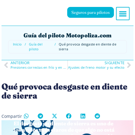
Seguros para pilotos
Guía del piloto Motopoliza.com
Inicio
/
Guía del
/
Qué provoca desgaste en diente de
piloto
sierra
ANTERIOR
SIGUIENTE
Presiones correctas en frío y en caliente
Ajustes de freno motor y su efecto
Qué provoca desgaste en diente
de sierra
Compartir
El desgaste en diente de sierra es uno de
los avisos más claros de que algo no está