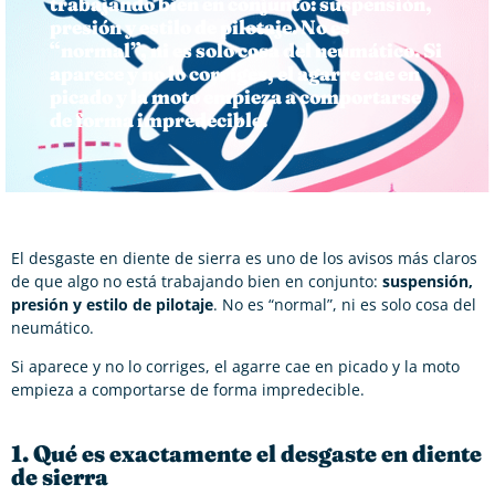
trabajando bien en conjunto: suspensión,
presión y estilo de pilotaje. No es
“normal”, ni es solo cosa del neumático. Si
aparece y no lo corriges, el agarre cae en
picado y la moto empieza a comportarse
de forma impredecible.
El desgaste en diente de sierra es uno de los avisos más claros
de que algo no está trabajando bien en conjunto:
suspensión,
presión y estilo de pilotaje
. No es “normal”, ni es solo cosa del
neumático.
Si aparece y no lo corriges, el agarre cae en picado y la moto
empieza a comportarse de forma impredecible.
1. Qué es exactamente el desgaste en diente
de sierra