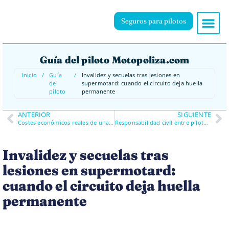
Seguros para pilotos
Guía del piloto Motopoliza.com
Inicio
/
Guía
/
Invalidez y secuelas tras lesiones en
del
supermotard: cuando el circuito deja huella
piloto
permanente
ANTERIOR
SIGUIENTE
Costes económicos reales de una caída en supermotard: lo que casi nadie calcula
Responsabilidad civil entre pilotos en supermotard: cuándo respondes por daños a otros
Invalidez y secuelas tras
lesiones en supermotard:
cuando el circuito deja huella
permanente