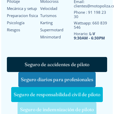
Pilotaje
Motocross
Email:
clientes@motopoliza.
Mecánica y setup
Velocidad
Phone :
91 198 23
Preparacion fisica
Turismos
30
Psicología
Karting
Wattsapp:
660 839
546
Riesgos
Supermotard
Horario:
L-V
Minimotard
9:30AM - 6:30PM
Seguro de accidentes de piloto
Seguro diarios para profesionales
Seguro de responsabilidad civil de piloto
Seguro de indemnización de piloto