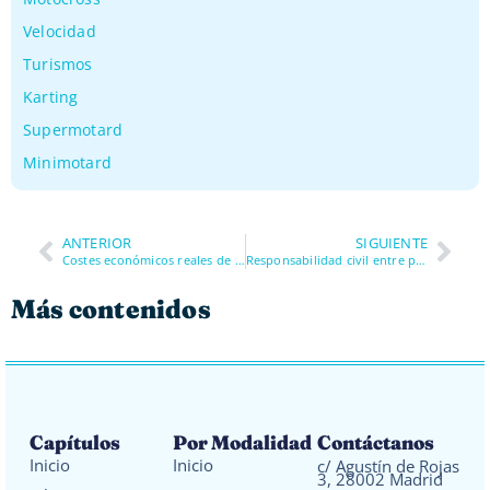
Velocidad
Turismos
Karting
Supermotard
Minimotard
ANTERIOR
SIGUIENTE
Costes económicos reales de una caída en supermotard: lo que casi nadie calcula
Responsabilidad civil entre pilotos en supermotard: cuándo respondes por daños a otros
Más contenidos
Capítulos
Por Modalidad
Contáctanos
Inicio
Inicio
c/ Agustín de Rojas
3, 28002 Madrid