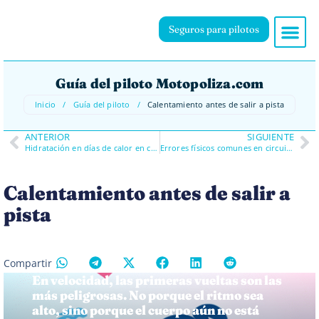
Seguros para pilotos
Guía del piloto Motopoliza.com
Inicio
/
Guía del piloto
/
Calentamiento antes de salir a pista
ANTERIOR
SIGUIENTE
Hidratación en días de calor en circuito
Errores físicos comunes en circuito
Calentamiento antes de salir a
pista
Compartir
En velocidad, las primeras vueltas son las
más peligrosas. No porque el ritmo sea
alto, sino porque el cuerpo aún no está