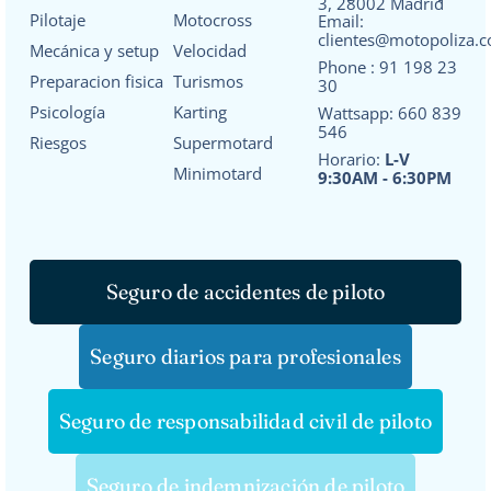
3, 28002 Madrid
Pilotaje
Motocross
Email:
clientes@motopoliza.
Mecánica y setup
Velocidad
Phone :
91 198 23
Preparacion fisica
Turismos
30
Psicología
Karting
Wattsapp:
660 839
546
Riesgos
Supermotard
Horario:
L-V
Minimotard
9:30AM - 6:30PM
Seguro de accidentes de piloto
Seguro diarios para profesionales
Seguro de responsabilidad civil de piloto
Seguro de indemnización de piloto