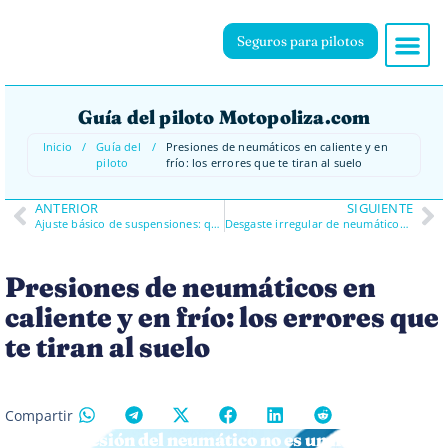
Seguros para pilotos
Guía del piloto Motopoliza.com
Inicio
/
Guía del
/
Presiones de neumáticos en caliente y en
piloto
frío: los errores que te tiran al suelo
ANTERIOR
SIGUIENTE
Ajuste básico de suspensiones: qué tocar y qué NO tocar
Desgaste irregular de neumáticos: cómo leerlo y qué está fallando
Presiones de neumáticos en
caliente y en frío: los errores que
te tiran al suelo
Compartir
La presión del neumático no es un número