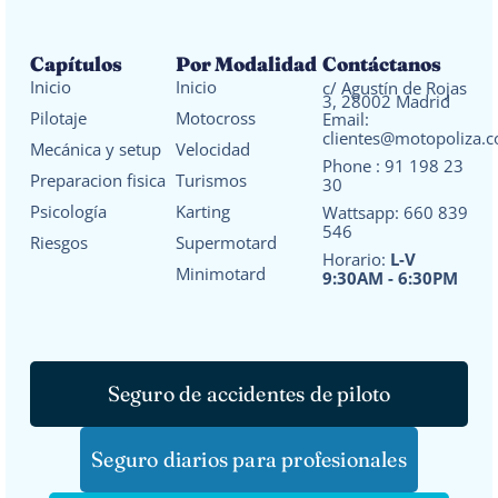
Capítulos
Por Modalidad
Contáctanos
Inicio
Inicio
c/ Agustín de Rojas
3, 28002 Madrid
Pilotaje
Motocross
Email:
clientes@motopoliza.
Mecánica y setup
Velocidad
Phone :
91 198 23
Preparacion fisica
Turismos
30
Psicología
Karting
Wattsapp:
660 839
546
Riesgos
Supermotard
Horario:
L-V
Minimotard
9:30AM - 6:30PM
Seguro de accidentes de piloto
Seguro diarios para profesionales