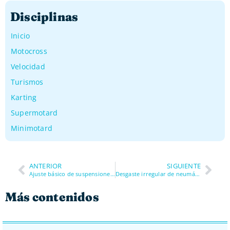
Disciplinas
Inicio
Motocross
Velocidad
Turismos
Karting
Supermotard
Minimotard
ANTERIOR
SIGUIENTE
Ajuste básico de suspensiones: qué tocar y qué NO tocar
Desgaste irregular de neumáticos: cómo leerlo y qué está fallando
Más contenidos