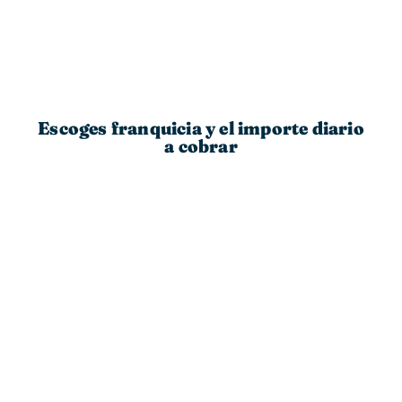
Escoges franquicia y el importe diario
a cobrar
Habla con
nosotros y
cuéntanos...
Y preparamos el paquete de seguros que