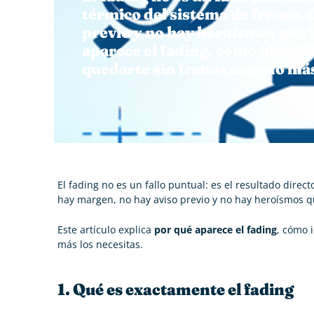
térmico del sistema de frenos.
previo y no hay heroísmos que l
aparece el fading, cómo identif
quedarte sin frenos cuando más
El fading no es un fallo puntual: es el resultado direc
hay margen, no hay aviso previo y no hay heroísmos qu
Este artículo explica
por qué aparece el fading
, cómo 
más los necesitas.
1. Qué es exactamente el fading