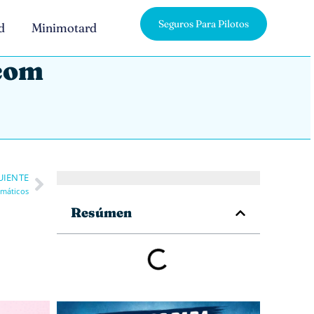
Seguros Para Pilotos
d
Minimotard
.com
UIENTE
umáticos
Resúmen