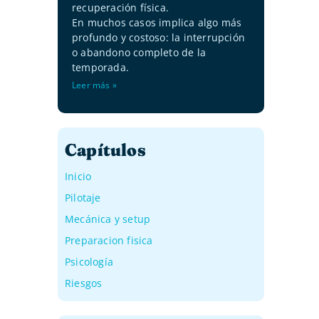
recuperación física.
En muchos casos implica algo más
profundo y costoso: la interrupción
o abandono completo de la
temporada.
Leer más »
Capítulos
Inicio
Pilotaje
Mecánica y setup
Preparacion fisica
Psicología
Riesgos