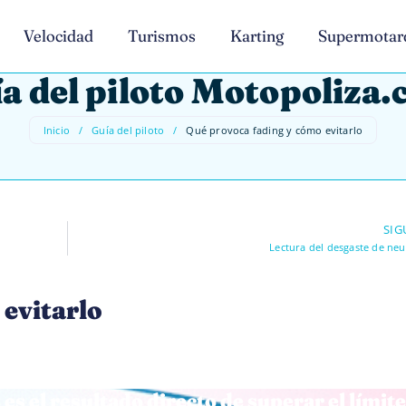
Velocidad
Turismos
Karting
Supermotar
a del piloto Motopoliza
Inicio
/
Guía del piloto
/
Qué provoca fading y cómo evitarlo
SIG
Lectura del desgaste de ne
evitarlo
 es el resultado directo de superar el límite