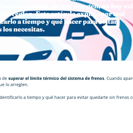
 Cuando aparece, no hay margen, no hay av
o arreglen. Este artículo explica por qué
icarlo a tiempo y qué hacer para evitar
 los necesitas.
to de
superar el límite térmico del sistema de frenos
. Cuando apar
e lo arreglen.
identificarlo a tiempo y qué hacer para evitar quedarte sin frenos