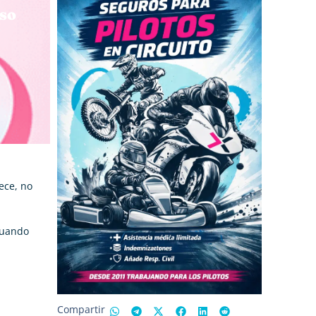
iso
ece, no
 cuando
Compartir