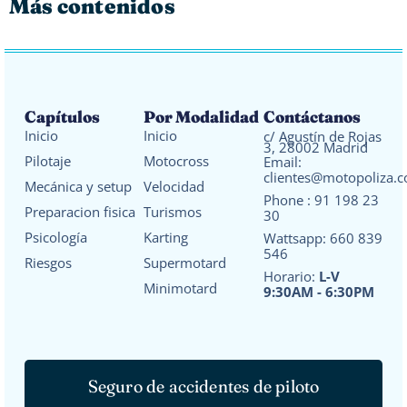
Más contenidos
Capítulos
Por Modalidad
Contáctanos
Inicio
Inicio
c/ Agustín de Rojas
3, 28002 Madrid
Pilotaje
Motocross
Email:
clientes@motopoliza.
Mecánica y setup
Velocidad
Phone :
91 198 23
Preparacion fisica
Turismos
30
Psicología
Karting
Wattsapp:
660 839
546
Riesgos
Supermotard
Horario:
L-V
Minimotard
9:30AM - 6:30PM
Seguro de accidentes de piloto