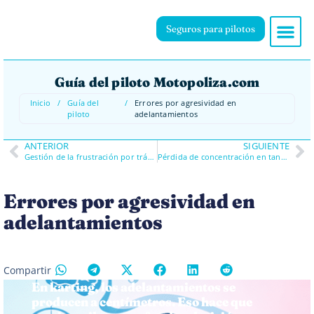
Seguros para pilotos
Guía del piloto Motopoliza.com
Inicio
/
Guía del
/
Errores por agresividad en
piloto
adelantamientos
ANTERIOR
SIGUIENTE
Gestión de la frustración por tráfico
Pérdida de concentración en tandas cortas
Errores por agresividad en
adelantamientos
Compartir
En karting, los adelantamientos se
producen a centímetros. Eso hace que