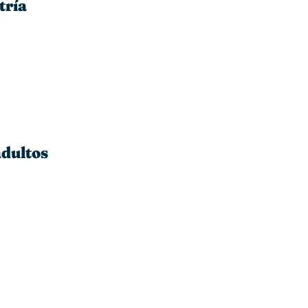
tría
adultos