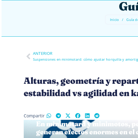
Guí
Inicio
/
Guía de
ANTERIOR
Alturas, geometría y repar
estabilidad vs agilidad en 
Compartir
En minimotard y minimotos, pe
generan efectos enormes en el