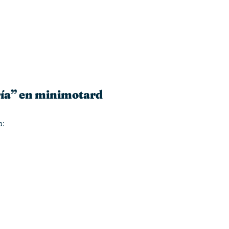
ría” en minimotard
a: