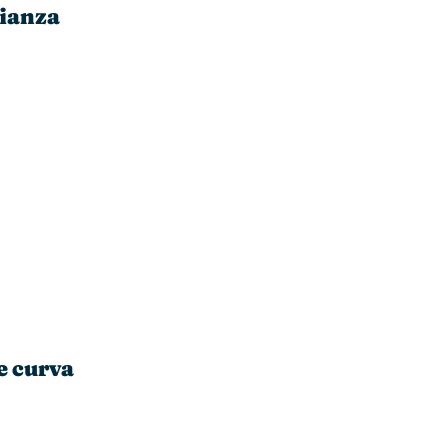
fianza
de curva