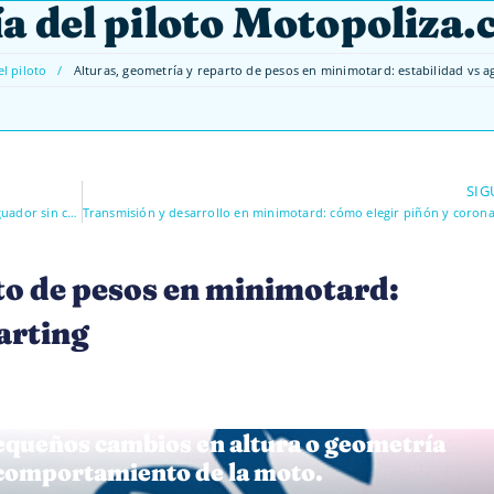
a del piloto Motopoliza
l piloto
/
Alturas, geometría y reparto de pesos en minimotard: estabilidad vs ag
SIG
Suspensiones en minimotard: cómo ajustar horquilla y amortiguador sin cargarte la moto
to de pesos en minimotard:
karting
queños cambios en altura o geometría
 comportamiento de la moto.