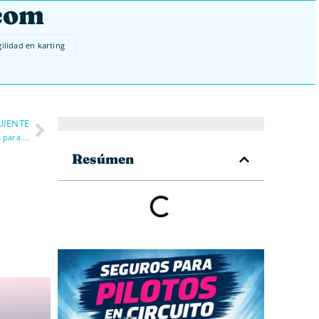
.com
ilidad en karting
UIENTE
Transmisión y desarrollo en minimotard: cómo elegir piñón y corona para karting
Resúmen