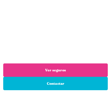
¿Necesitas un seguro?
Estás en el sitio adecuado: trabajamos con las
mejores aseguradoras para que encuentres el
seguro que necesitas
Ver seguros
Contactar