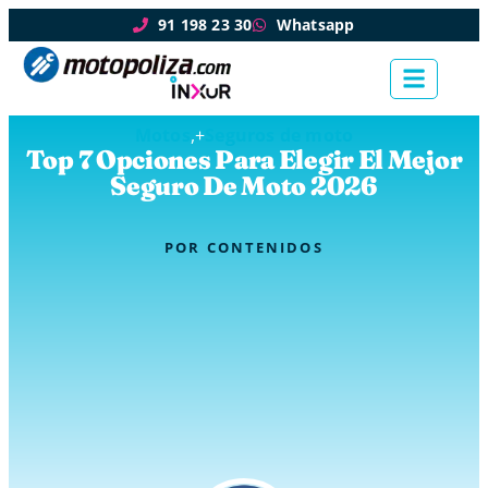
91 198 23 30
Whatsapp
Motos
,+
Seguros de moto
Top 7 Opciones Para Elegir El Mejor
Seguro De Moto 2026
POR
CONTENIDOS