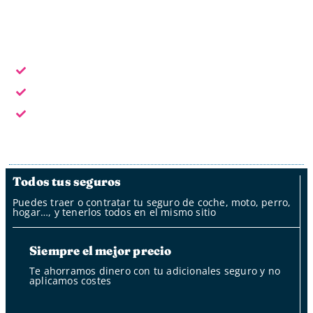
Horario laboral: L - V de 9:30 a 18:30
Escoge la forma de contacto que te sea más cómoda:
En horario laboral te atendemos en persona
Fuera del horario laboral por whatsapp, mail y oficina
de clientes
Fuera del horario laboral nuestro bot
Todos tus seguros
Puedes traer o contratar tu seguro de coche, moto, perro,
hogar…, y tenerlos todos en el mismo sitio
Siempre el mejor precio
Te ahorramos dinero con tu adicionales seguro y no
aplicamos costes