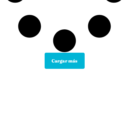
Cargar más
Contacta con tu Guía y disfruta de
todas las ventajas
Tú eliges el canal de comunicación que mejor se
adapte a tus hábitos, y nosotros lo
mantendremos.
En motopoliza.com nos adaptamos a ti para
hacertelo todo más facil.