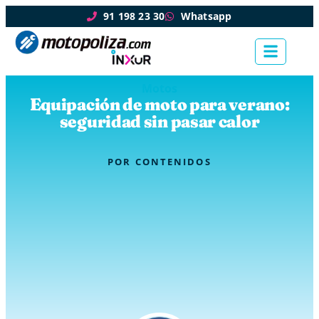
91 198 23 30
Whatsapp
Motos
Equipación de moto para verano:
seguridad sin pasar calor
POR
CONTENIDOS