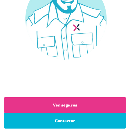
¿Necesitas un seguro?
Estás en el sitio adecuado: trabajamos con las
mejores aseguradoras para que encuentres el
seguro que necesitas
Ver seguros
Contactar