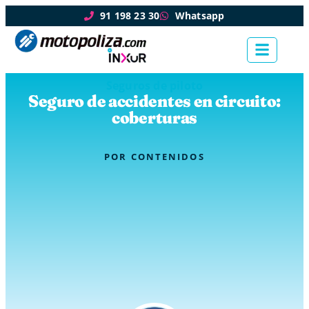
91 198 23 30
Whatsapp
Seguros de piloto
Seguro de accidentes en circuito:
coberturas
POR
CONTENIDOS