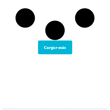
Cargar más
Contacta con tu Guía y disfruta de
todas las ventajas
Tú eliges el canal de comunicación que mejor se
adapte a tus hábitos, y nosotros lo
mantendremos.
En motopoliza.com nos adaptamos a ti para
hacertelo todo más facil.