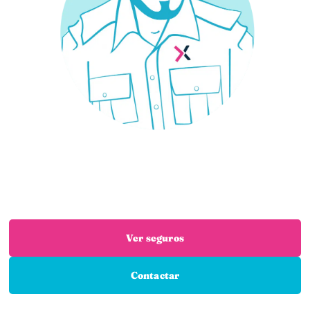
¿Necesitas un seguro?
Estás en el sitio adecuado: trabajamos con las
mejores aseguradoras para que encuentres el
seguro que necesitas
Ver seguros
Contactar