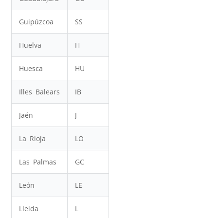
Guipúzcoa
SS
Huelva
H
Huesca
HU
Illes Balears
IB
Jaén
J
La Rioja
LO
Las Palmas
GC
León
LE
Lleida
L