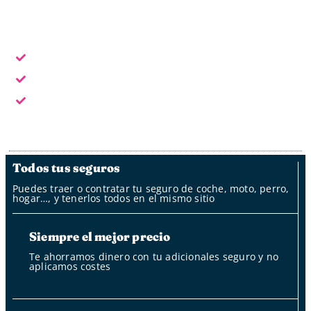
Horario laboral: L - V de 9:30 a 18:30
Escoge la forma de contacto que te sea más cómoda:
En horario laboral te atendemos en persona
Fuera del horario laboral por whatsapp, mail y oficina
de clientes
Fuera del horario laboral nuestro bot
Todos tus seguros
Puedes traer o contratar tu seguro de coche, moto, perro,
hogar…, y tenerlos todos en el mismo sitio
Siempre el mejor precio
Te ahorramos dinero con tu adicionales seguro y no
aplicamos costes