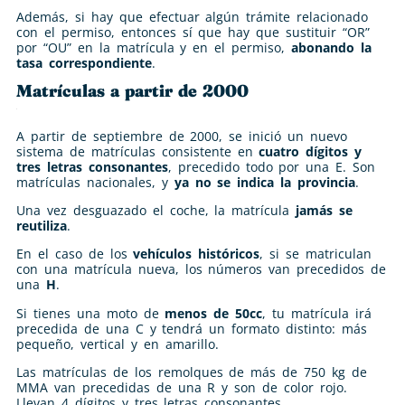
Además, si hay que efectuar algún trámite relacionado
con el permiso, entonces sí que hay que sustituir “OR”
por “OU” en la matrícula y en el permiso,
abonando la
tasa correspondiente
.
Matrículas a partir de 2000
A partir de septiembre de 2000, se inició un nuevo
sistema de matrículas consistente en
cuatro dígitos y
tres letras consonantes
, precedido todo por una E. Son
matrículas nacionales, y
ya no se indica la provincia
.
Una vez desguazado el coche, la matrícula
jamás se
reutiliza
.
En el caso de los
vehículos históricos
, si se matriculan
con una matrícula nueva, los números van precedidos de
una
H
.
Si tienes una moto de
menos de 50cc
, tu matrícula irá
precedida de una C y tendrá un formato distinto: más
pequeño, vertical y en amarillo.
Las matrículas de los remolques de más de 750 kg de
MMA van precedidas de una R y son de color rojo.
Llevan 4 dígitos y tres letras consonantes.