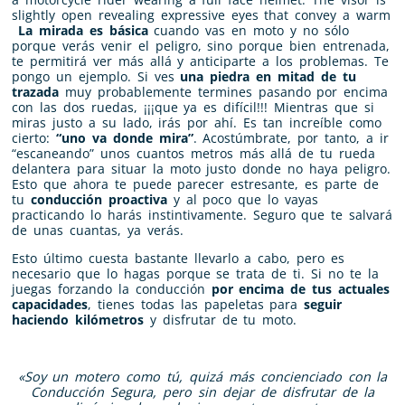
La mirada es básica
cuando vas en moto y no sólo
porque verás venir el peligro, sino porque bien entrenada,
te permitirá ver más allá y anticiparte a los problemas. Te
pongo un ejemplo. Si ves
una piedra en mitad de tu
trazada
muy probablemente termines pasando por encima
con las dos ruedas, ¡¡¡que ya es difícil!!! Mientras que si
miras justo a su lado, irás por ahí. Es tan increíble como
cierto:
“uno va donde mira”
. Acostúmbrate, por tanto, a ir
“escaneando” unos cuantos metros más allá de tu rueda
delantera para situar la moto justo donde no haya peligro.
Esto que ahora te puede parecer estresante, es parte de
tu
conducción proactiva
y al poco que lo vayas
practicando lo harás instintivamente. Seguro que te salvará
de unas cuantas, ya verás.
Esto último cuesta bastante llevarlo a cabo, pero es
necesario que lo hagas porque se trata de ti. Si no te la
juegas forzando la conducción
por encima de tus actuales
capacidades
, tienes todas las papeletas para
seguir
haciendo kilómetros
y disfrutar de tu moto.
«Soy un motero como tú, quizá más concienciado con la
Conducción Segura, pero sin dejar de disfrutar de la