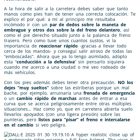
A la hora de salir a la carretera debes saber que tanto
manos como pies han de tener una correcta colocación. Te
explico el por qué: a mí al principio me resultaba
incómodo ir con un
par de dedos sobre la maneta de
embrague y otros dos sobre la del freno delantero
, así
como el pie derecho situado junto a la palanca de freno
trasero. Pero como tuve unos cuantos sustos, vi la
importancia de
reaccionar rápido
-gracias a llevar todo
cerca de los mandos- y conseguí salir airoso de todas las
“emboscadas”. Ahora que ya lo tengo asimilado, adopto
esta “
conducción a la defensiva
” sin pensarlo siquiera
cuando me acerco a una ciudad o me veo rodeado de
más vehículos.
Con los pies además debes tener otra precaución.
NO los
dejes “muy sueltos”
sobre las estriberas porque un mal
bache, por ejemplo, arruinaría una
frenada de emergencia
o un
cambio rápido de marchas
antes de entrar a esa
curva que se acerca peligrosamente entre otras múltiples
situaciones… Haz como yo, que en carretera abierta suelo
llevarlos apoyados (con una ligera presión) sobre las
punteras, pero
listos para “pisar” el freno e intercalarse
en el cambio
si veo peligro.