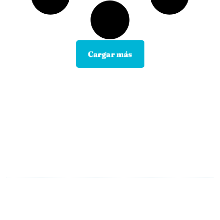
Cargar más
Contacta con tu Guía y disfruta de
todas las ventajas
Tú eliges el canal de comunicación que mejor se
adapte a tus hábitos, y nosotros lo
mantendremos.
En motopoliza.com nos adaptamos a ti para
hacertelo todo más facil.
91 198 23 30