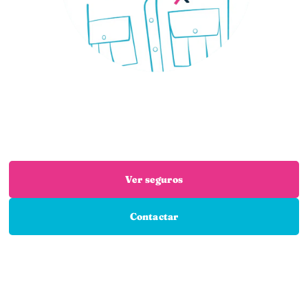
¿Necesitas un seguro?
Estás en el sitio adecuado: trabajamos con las
mejores aseguradoras para que encuentres el
seguro que necesitas
Ver seguros
Contactar