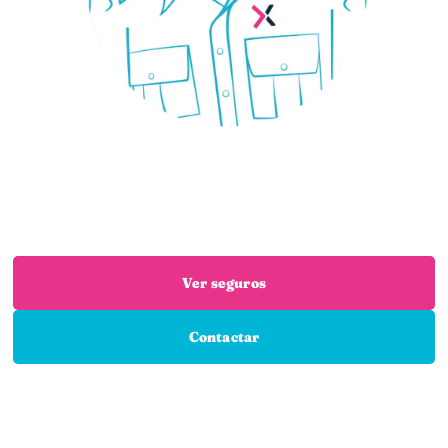
¿Necesitas un seguro?
Estás en el sitio adecuado: trabajamos con las
mejores aseguradoras para que encuentres el
seguro que necesitas
Ver seguros
Contactar