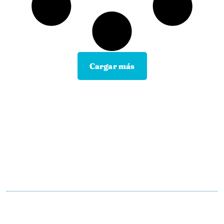
Cargar más
Contacta con tu Guía y disfruta de
todas las ventajas
Tú eliges el canal de comunicación que mejor se
adapte a tus hábitos, y nosotros lo
mantendremos.
En motopoliza.com nos adaptamos a ti para
hacertelo todo más facil.
91 198 23 30