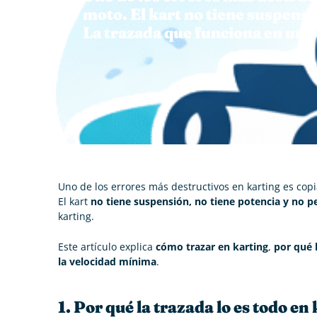
moto. El kart no tiene suspensi
La trazada que funciona en un c
Uno de los errores más destructivos en karting es cop
El kart
no tiene suspensión, no tiene potencia y no 
karting.
Este artículo explica
cómo trazar en karting
,
por qué l
la velocidad mínima
.
1. Por qué la trazada lo es todo en