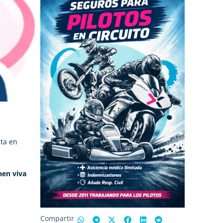
.
nta en
nen viva
Compartir