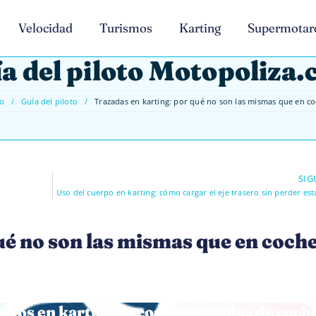
Velocidad
Turismos
Karting
Supermotar
a del piloto Motopoliza
io
/
Guía del piloto
/
Trazadas en karting: por qué no son las mismas que en c
SIG
Uso del cuerpo en karting: cómo cargar el eje trasero sin perder est
ué no son las mismas que en coch
ivos en karting es copiar trazadas de coch