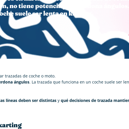
ón, no tiene potencia y no perdona ángulos
oche suele ser lenta en karting.
iar trazadas de coche o moto.
perdona ángulos
. La trazada que funciona en un coche suele ser le
as líneas deben ser distintas
y
qué decisiones de trazada mantie
 karting