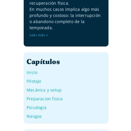
recuperación física.
En muchos casos implica algo más
profundo y costoso: la interrupción
o abandono completo de la
temporada.
Leer más »
Capítulos
Inicio
Pilotaje
Mecánica y setup
Preparacion fisica
Psicología
Riesgos