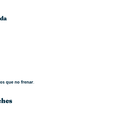
ada
os que no frenar
.
ches