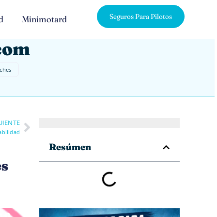
Seguros Para Pilotos
d
Minimotard
.com
oches
UIENTE
abilidad
Resúmen
es
e o