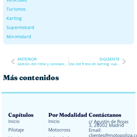
Turismos
Karting
Supermotard
Minimotard
ANTERIOR
SIGUIENTE
Gestión del ritmo y constancia: cómo ir rápido muchas vueltas sin cometer errores
Uso del freno en karting: cuándo tocarlo y cuándo estorba
Más contenidos
Capítulos
Por Modalidad
Contáctanos
Inicio
Inicio
c/ Agustín de Rojas
3, 28002 Madrid
Pilotaje
Motocross
Email:
clientes@motopoliza.