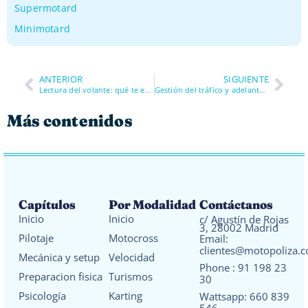
Supermotard
Minimotard
ANTERIOR
SIGUIENTE
Lectura del volante: qué te está diciendo el coche y cómo interpretarlo en conducción deportiva
Gestión del tráfico y adelantamientos: cómo ganar posiciones sin asumir riesgos estúpidos
Más contenidos
Capítulos
Por Modalidad
Contáctanos
Inicio
Inicio
c/ Agustín de Rojas
3, 28002 Madrid
Pilotaje
Motocross
Email:
clientes@motopoliza.
Mecánica y setup
Velocidad
Phone :
91 198 23
Preparacion fisica
Turismos
30
Psicología
Karting
Wattsapp:
660 839
546