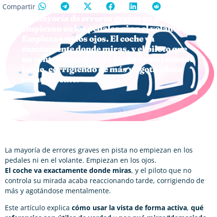
Compartir
La mayoría de errores graves en pista no
empiezan en los pedales ni en el volante.
Empiezan en los ojos. El coche va
exactamente donde miras, y el piloto que
no controla su mirada acaba reaccionando
tarde, corrigiendo de más y agotándose
mentalmente.
La mayoría de errores graves en pista no empiezan en los
pedales ni en el volante. Empiezan en los ojos.
El coche va exactamente donde miras
, y el piloto que no
controla su mirada acaba reaccionando tarde, corrigiendo de
más y agotándose mentalmente.
Este artículo explica
cómo usar la vista de forma activa
,
qué