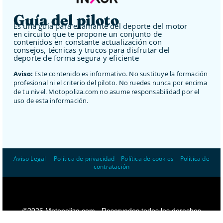
Guía del piloto
Es una guía para el amante del deporte del motor
en circuito que te propone un conjunto de
contenidos en constante actualización con
consejos, técnicas y trucos para disfrutar del
deporte de forma segura y eficiente
Aviso:
Este contenido es informativo. No sustituye la formación
profesional ni el criterio del piloto. No ruedes nunca por encima
de tu nivel. Motopoliza.com no asume responsabilidad por el
uso de esta información.
Aviso Legal
–
Política de privacidad
–
Política de cookies
–
Política de
contratación
©2026 Motopoliza.com - Reservados todos los derechos