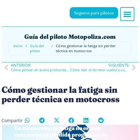
Seguros para pilotos
Guía del piloto Motopoliza.com
Inicio
/
Guía del
/
Cómo gestionar la fatiga sin perder
piloto
técnica en motocross
ANTERIOR
SIGUIENTE
Cómo pilotar en arena profunda sin agotarte en motocross
Cómo leer el terreno vuelta a vuelta y adaptar tu pilotaje en motocross
Cómo gestionar la fatiga sin
perder técnica en motocross
Compartir
En motocross, la fatiga no es solo
cansancio: es pérdida progresiva de