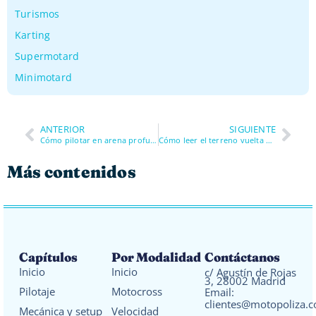
Turismos
Karting
Supermotard
Minimotard
ANTERIOR
SIGUIENTE
Cómo pilotar en arena profunda sin agotarte en motocross
Cómo leer el terreno vuelta a vuelta y adaptar tu pilotaje en motocross
Más contenidos
Capítulos
Por Modalidad
Contáctanos
Inicio
Inicio
c/ Agustín de Rojas
3, 28002 Madrid
Pilotaje
Motocross
Email:
clientes@motopoliza.
Mecánica y setup
Velocidad