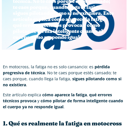
técnica. No te caes porque estés cansado;
te caes porque, cuando llega la fatiga,
sigues pilotando como si no existiera. Este
artículo explica cómo aparece la fatiga,
qué errores técnicos provoca y cómo
pilotar de forma inteligente cuando el
cuerpo ya no responde igual.
En motocross, la fatiga no es solo cansancio: es
pérdida
progresiva de técnica
. No te caes porque estés cansado; te
caes porque, cuando llega la fatiga,
sigues pilotando como si
no existiera
.
Este artículo explica
cómo aparece la fatiga
,
qué errores
técnicos provoca
y
cómo pilotar de forma inteligente cuando
el cuerpo ya no responde igual
.
1. Qué es realmente la fatiga en motocross