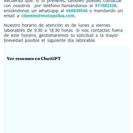
Recuerda que, si lo prefieres, también puedes contactar
con nosotros por teléfono llamándonos al
911982330
,
enviándonos un whatsapp al
660839546
o mandando un
email a
clientes@motopoliza.com
.
Nuestro horario de atención es de lunes a viernes
laborables de 9.30 a 18.30 horas. Si nos contactas fuera
de este horario, gestionaremos tu solicitud a la mayor
brevedad posible el siguiente día laborable.
Ver resumen en ChatGPT