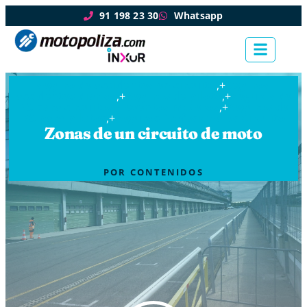
91 198 23 30
Whatsapp
seguro de accidentes en circuito
,+
Seguros
accidentes diarios
,+
Seguros de piloto
,+
Seguros de
RC para circuitos y eventos moteros
,+
Seguros de
RC para pilotos
,+
Seguros Profesionales Circuito
Zonas de un circuito de moto
POR
CONTENIDOS