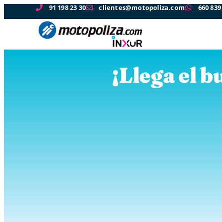
91 198 23 30
clientes@motopoliza.com
660 839
¡Llega el b