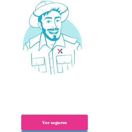
¿Necesitas un seguro?
Estás en el sitio adecuado: trabajamos
encuentres el seguro que necesitas
Ver seguros