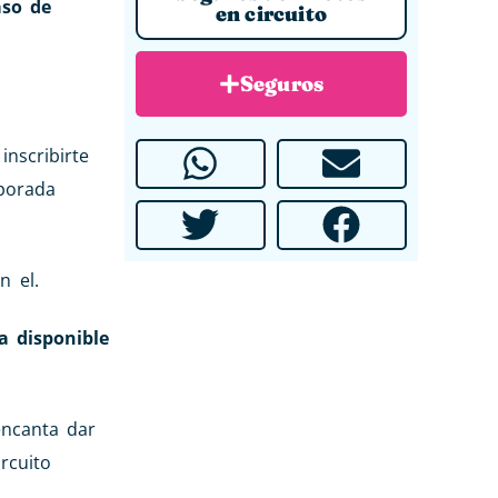
aso de
en circuito
Seguros
nscribirte
mporada
n el.
a disponible
encanta dar
rcuito