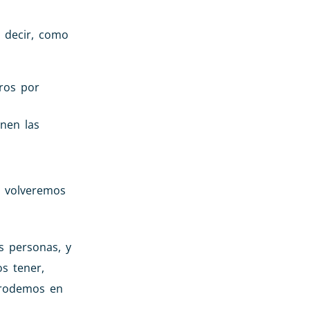
 decir, como
ros por
enen las
e volveremos
s personas, y
s tener,
 rodemos en