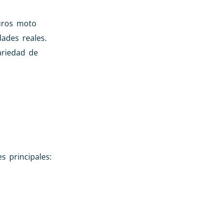
guros moto
ades reales.
ariedad de
s principales: