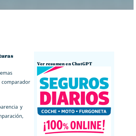
turas
Ver resumen en ChatGPT
lemas
r comparador
arencia y
mparación,