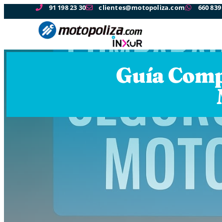
91 198 23 30
clientes@motopoliza.com
660 839
Guía Comp