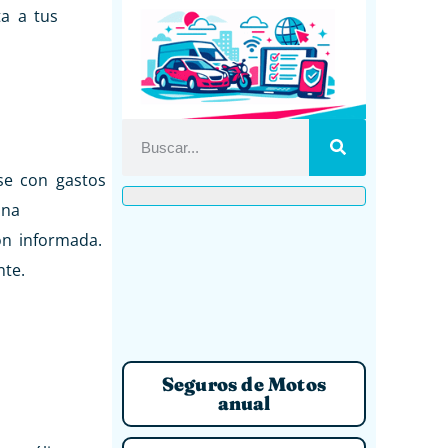
ta a tus
se con gastos
una
ón informada.
nte.
Seguros de Motos
anual