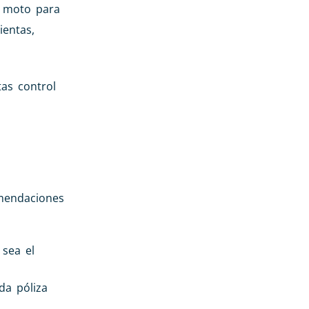
s moto para
ientas,
tas control
omendaciones
sea el
da póliza