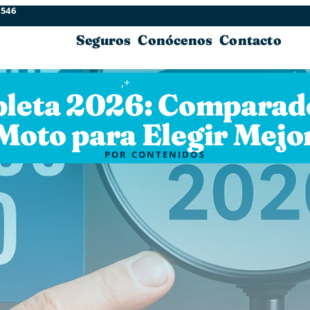
 546
Seguros
Conócenos
Contacto
Motos
,+
Seguros de moto
leta 2026: Comparad
Moto para Elegir Mejo
POR
CONTENIDOS