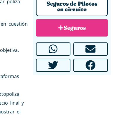
r póliza.
Seguros de Pilotos
en circuito
 en cuestión
Seguros
bjetiva.
taformas
otopoliza
io final y
ostrar el