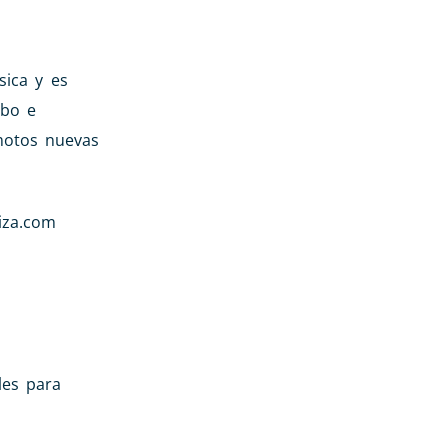
sica y es
obo e
motos nuevas
iza.com
les para