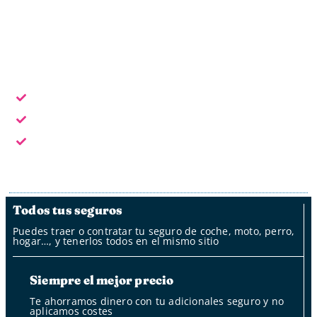
Horario laboral: L - V de 9:30 a 18:30
Escoge la forma de contacto que te sea más cómoda:
En horario laboral te atendemos en persona
Fuera del horario laboral por whatsapp, mail y oficina
de clientes
Fuera del horario laboral nuestro bot
Todos tus seguros
Puedes traer o contratar tu seguro de coche, moto, perro,
hogar…, y tenerlos todos en el mismo sitio
Siempre el mejor precio
Te ahorramos dinero con tu adicionales seguro y no
aplicamos costes