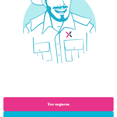
¿Necesitas un seguro?
Estás en el sitio adecuado: trabajamos con las
mejores aseguradoras para que encuentres el
seguro que necesitas
Ver seguros