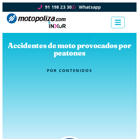
91 198 23 30
Whatsapp
Seguros de moto
Accidentes de moto provocados por
peatones
POR
CONTENIDOS