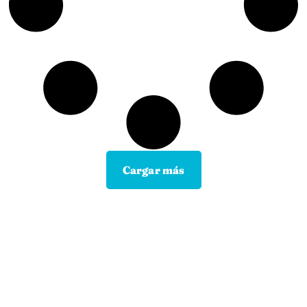
Cargar más
Contacta con tu Guía y disfruta de
todas las ventajas
Tú eliges el canal de comunicación que mejor se
adapte a tus hábitos, y nosotros lo
mantendremos.
En motopoliza.com nos adaptamos a ti para
hacertelo todo más facil.