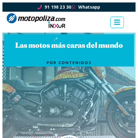
91 198 23 30
Whatsapp
Motos
,+
Seguros de moto
Las motos más caras del mundo
POR
CONTENIDOS