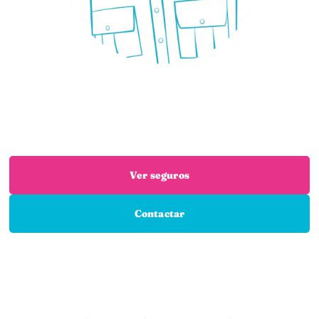
¿Necesitas un seguro?
Estás en el sitio adecuado: trabajamos con las
mejores aseguradoras para que encuentres el
seguro que necesitas
Ver seguros
Contactar