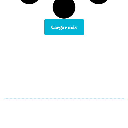
Cargar más
Contacta con tu Guía y disfruta de
todas las ventajas
Tú eliges el canal de comunicación que mejor se
adapte a tus hábitos, y nosotros lo
mantendremos.
En motopoliza.com nos adaptamos a ti para
hacertelo todo más facil.
91 198 23 30