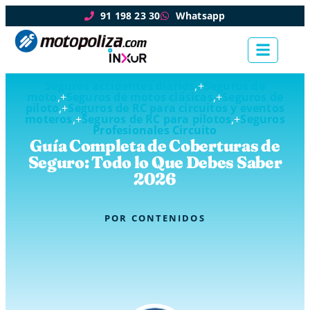
91 198 23 30
Whatsapp
Seguros accidentes diarios
,+
Seguros de
moto
,+
Seguros de motos clásicas
,+
Seguros de
piloto
,+
Seguros de RC para circuitos y eventos
moteros
,+
Seguros de RC para pilotos
,+
Seguros
Profesionales Circuito
Guía Completa de Coberturas de
Seguro: Todo lo Que Debes Saber
2026
POR
CONTENIDOS