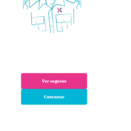
¿Necesitas un seguro?
Estás en el sitio adecuado: trabajamos
encuentres el seguro que necesitas
Ver seguros
Contactar