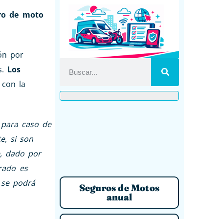
ro de moto
ón por
s.
Los
 con la
o para caso de
e, si son
e, dado por
urado es
se podrá
Seguros de Motos
anual