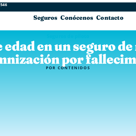
 546
Seguros
Conócenos
Contacto
Seguros de piloto
 edad en un seguro de
mnización por fallecim
POR
CONTENIDOS