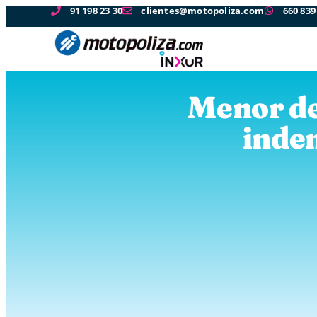
91 198 23 30
clientes@motopoliza.com
660 839
Menor de
inde