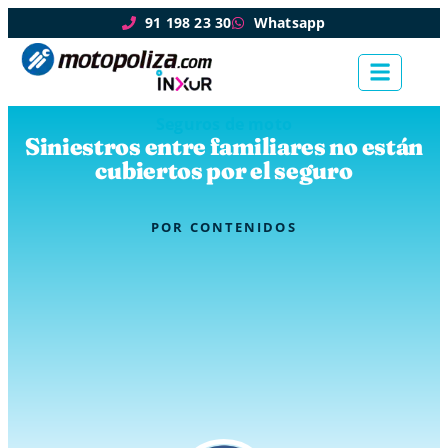
91 198 23 30
Whatsapp
Seguros de moto
Siniestros entre familiares no están
cubiertos por el seguro
POR
CONTENIDOS