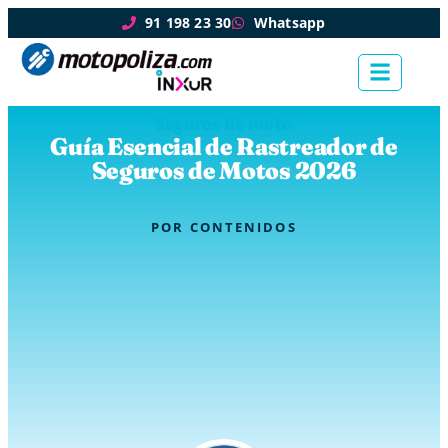
91 198 23 30
Whatsapp
Seguros de moto
Guía Esencial de Rastreador de
Seguros de Motos 2026
POR
CONTENIDOS