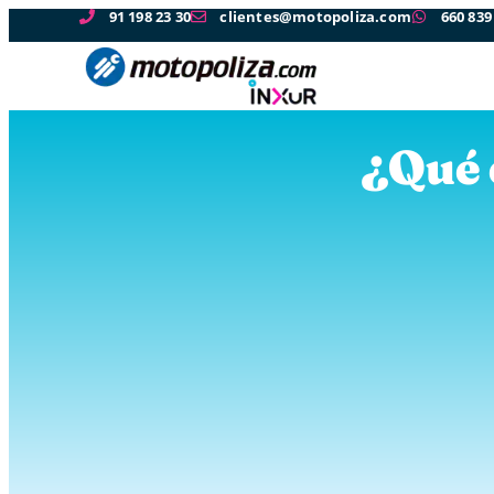
91 198 23 30
clientes@motopoliza.com
660 839
¿Qué 