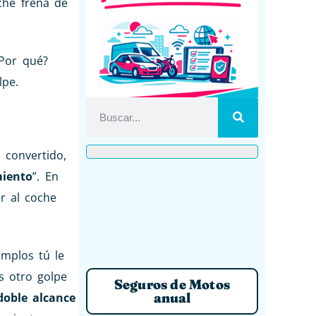
he frena de
¿Por qué?
lpe.
 convertido,
miento
”. En
r al coche
emplos tú le
s otro golpe
Seguros de Motos
anual
doble alcance