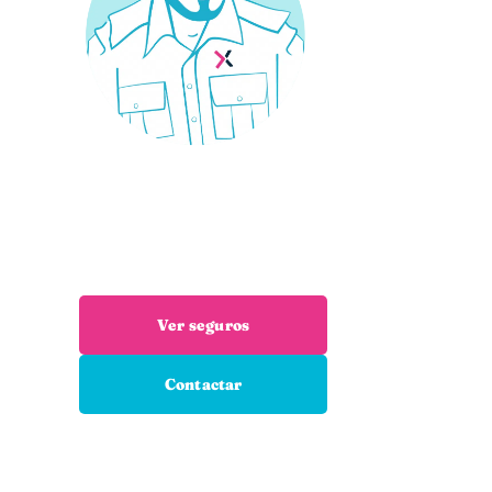
¿Necesitas un seguro?
Estás en el sitio adecuado: trabajamos
encuentres el seguro que necesitas
Ver seguros
Contactar