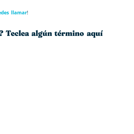
edes llamar
!
? Teclea algún término aquí