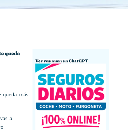
te queda
Ver resumen en ChatGPT
te queda más
vas a
o.