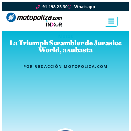
91 198 23 30
Whatsapp
Motos
La Triumph Scrambler de Jurasicc
World, a subasta
POR
REDACCIÓN MOTOPOLIZA.COM