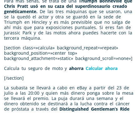
Para más señas, se trata de una
Triumph Bonneville que
Chris Pratt usó en su caza del superdinosaurio creado
genéticamente.
De las tres máquinas que se usaron, una
se la quedó el actor y otra se guardó en la sede de
Triumph en Hincley y es más previsible que no salga de
ahí más que para exposiciones puntuales. Si eres fan de
Jurassic Park y de las motos ahora puedes hacerte con la
tercera máquina.
[section class=»calcula» background_repeat=»repeat»
background_position=»center top»
background_attachment=»static» background_scroll=»none»]
Calcula tu seguro de moto y
ahorra
Calcular ahora
[/section]
La subasta se llevará a cabo en eBay a partir del 23 de
julio a las 20:00 y quien más dinero ponga sobre la mesa
se llevará el premio. La puja durará una semana y el
dinero obtenido se destinará a la lucha contra el cáncer
de próstata a través del
Distinguished Gentleman’s Ride