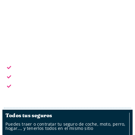
Oficina online
Horario laboral: L - V de 9:30 a 18:30
Escoge la forma de contacto que te sea más cómoda:
En horario laboral te atendemos en persona
Fuera del horario laboral por whatsapp, mail y oficina
de clientes
Fuera del horario laboral nuestro bot
Todos tus seguros
Puedes traer o contratar tu seguro de coche, moto, perro,
hogar…, y tenerlos todos en el mismo sitio