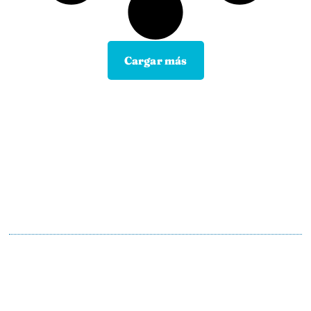
Cargar más
Contacta con tu Guía y disfruta de
todas las ventajas
Tú eliges el canal de comunicación que mejor se
adapte a tus hábitos, y nosotros lo
mantendremos.
En motopoliza.com nos adaptamos a ti para
hacertelo todo más facil.
91 198 23 30