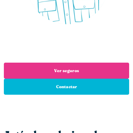
¿Necesitas un seguro?
Estás en el sitio adecuado: trabajamos con las
mejores aseguradoras para que encuentres el
seguro que necesitas
Ver seguros
Contactar