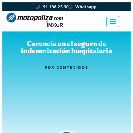
91 198 23 30
Whatsapp
hospitalización
,+
seguro de hospitalizacion
Carencia en el seguro de
indemnización hospitalaria
POR
CONTENIDOS