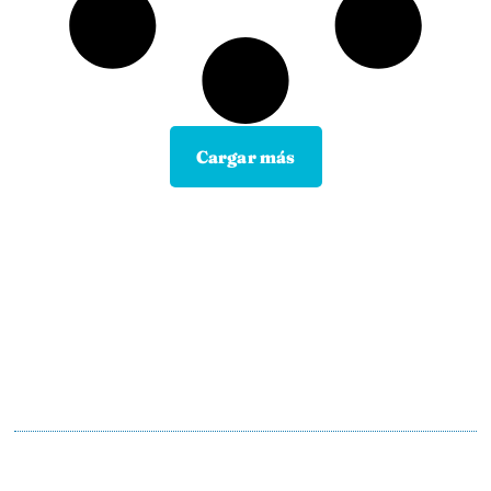
Cargar más
Contacta con tu Guía y disfruta de
todas las ventajas
Tú eliges el canal de comunicación que mejor se
adapte a tus hábitos, y nosotros lo
mantendremos.
En motopoliza.com nos adaptamos a ti para
hacertelo todo más facil.