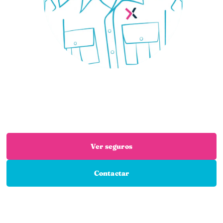
¿Necesitas un seguro?
Estás en el sitio adecuado: trabajamos con las
mejores aseguradoras para que encuentres el
seguro que necesitas
Ver seguros
Contactar