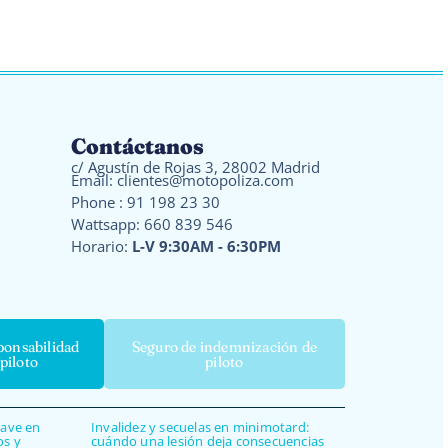
Contáctanos
c/ Agustín de Rojas 3, 28002 Madrid
Email:
clientes@motopoliza.com
Phone :
91 198 23 30
Wattsapp:
660 839 546
Horario:
L-V 9:30AM - 6:30PM
ponsabilidad
Seguro de indemnización de
 piloto
piloto
rave en
Invalidez y secuelas en minimotard:
os y
cuándo una lesión deja consecuencias