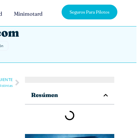
Seguros Para Pilotos
d
Minimotard
.com
ón
UIENTE
istintas
Resúmen