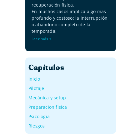
recuperación física.
En muchos casos implica algo más
profundo y costoso: la interrupción
o abandono completo de la
temporada.
Leer más »
Capítulos
Inicio
Pilotaje
Mecánica y setup
Preparacion fisica
Psicología
Riesgos