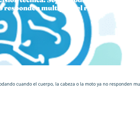
no responden multiplica el riesgo de accide
 rodando cuando el cuerpo, la cabeza o la moto ya no responden mul