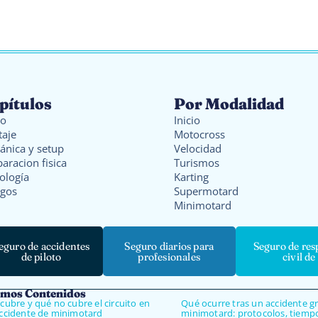
pítulos
Por Modalidad
io
Inicio
taje
Motocross
ánica y setup
Velocidad
aracion fisica
Turismos
ología
Karting
sgos
Supermotard
Minimotard
eguro de accidentes
Seguro diarios para
Seguro de res
de piloto
profesionales
civil de
imos Contenidos
cubre y qué no cubre el circuito en
Qué ocurre tras un accidente g
ccidente de minimotard
minimotard: protocolos, tiemp