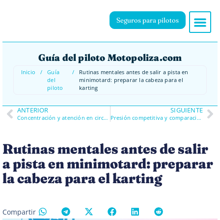
Seguros para pilotos
Guía del piloto Motopoliza.com
Inicio
/
Guía
/
Rutinas mentales antes de salir a pista en
del
minimotard: preparar la cabeza para el
piloto
karting
ANTERIOR
SIGUIENTE
Concentración y atención en circuitos de karting: evitar errores por despiste en minimotard
Presión competitiva y comparación con otros pilotos en minimotard: cómo no perder el foco
Rutinas mentales antes de salir
a pista en minimotard: preparar
la cabeza para el karting
Compartir