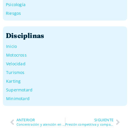
Psicología
Riesgos
Disciplinas
Inicio
Motocross
Velocidad
Turismos
Karting
Supermotard
Minimotard
ANTERIOR
SIGUIENTE
Concentración y atención en circuitos de karting: evitar errores por despiste en minimotard
Presión competitiva y comparación con otros pilotos en minimotard: cómo no perder el foco