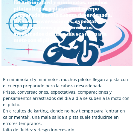
En minimotard y minimotos, muchos
pilotos llegan a pista con el cuerpo
preparado pero la cabeza desordenada.
Prisas, conversaciones, expectativas,
comparaciones y pensamientos
arrastrados del día a día se suben a la
moto con el piloto.
En minimotard y minimotos, muchos pilotos llegan a pista con
el cuerpo preparado pero la cabeza desordenada.
Prisas, conversaciones, expectativas, comparaciones y
pensamientos arrastrados del día a día se suben a la moto con
el piloto.
En circuitos de karting, donde no hay tiempo para “entrar en
calor mental”, una mala salida a pista suele traducirse en
errores tempranos,
falta de fluidez y riesgo innecesario.