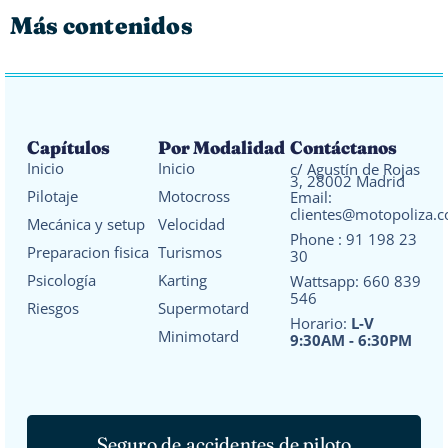
Más contenidos
Capítulos
Por Modalidad
Contáctanos
Inicio
Inicio
c/ Agustín de Rojas
3, 28002 Madrid
Pilotaje
Motocross
Email:
clientes@motopoliza.
Mecánica y setup
Velocidad
Phone :
91 198 23
Preparacion fisica
Turismos
30
Psicología
Karting
Wattsapp:
660 839
546
Riesgos
Supermotard
Horario:
L-V
Minimotard
9:30AM - 6:30PM
Seguro de accidentes de piloto