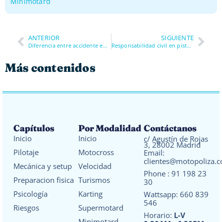
Minimotard
ANTERIOR
SIGUIENTE
Diferencia entre accidente en pista y accidente en carretera
Responsabilidad civil en pista: a quién puedes dañar y cómo
Más contenidos
Capítulos
Por Modalidad
Contáctanos
Inicio
Inicio
c/ Agustín de Rojas
3, 28002 Madrid
Pilotaje
Motocross
Email:
clientes@motopoliza.
Mecánica y setup
Velocidad
Phone :
91 198 23
Preparacion fisica
Turismos
30
Psicología
Karting
Wattsapp:
660 839
546
Riesgos
Supermotard
Horario:
L-V
Minimotard