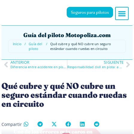
Seguros para pilotos
Guía del piloto Motopoliza.com
Inicio
/
Guía del
/
Qué cubre y qué NO cubre un seguro
piloto
estándar cuando ruedas en circuito
ANTERIOR
SIGUIENTE
Diferencia entre accidente en pista y accidente en carretera
Responsabilidad civil en pista: a quién puedes dañar y cómo
Qué cubre y qué NO cubre un
seguro estándar cuando ruedas
en circuito
Compartir
Uno de los errores más caros en