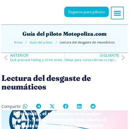
Seguros para pilotos
Guía del piloto Motopoliza.com
Inicio
/
Guía del piloto
/
Lectura del desgaste de neumáticos
ANTERIOR
SIGUIENTE
Qué provoca fading y cómo evitarlo
Setup para curvas lentas vs rápidas
Lectura del desgaste de
neumáticos
Compartir
En circuito, el neumático es tu mejor
sensor. No hay telemetría más clara: el
desgaste te dice exactamente qué está