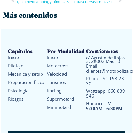
Qué provoca fading y cómo evitarlo
Setup para curvas lentas vs rápidas
Más contenidos
Capítulos
Por Modalidad
Contáctanos
Inicio
Inicio
c/ Agustín de Rojas
3, 28002 Madrid
Pilotaje
Motocross
Email:
clientes@motopoliza.
Mecánica y setup
Velocidad
Phone :
91 198 23
Preparacion fisica
Turismos
30
Psicología
Karting
Wattsapp:
660 839
546
Riesgos
Supermotard
Horario:
L-V
Minimotard
9:30AM - 6:30PM