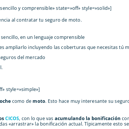
sencillo y comprensible» state=»off» style=»solid»]
cia al contratar tu seguro de moto.
 sencillo, en un lenguaje comprensible
es ampliarlo incluyendo las coberturas que necesitas tú 
 seguros del mercado
l.
ff» style=»simple»]
coche
como de
moto
. Esto hace muy interesante su segu
ros
CICOS
, con lo que vas
acumulando la bonificación
con
das «arrastrar» la bonificación actual. Típicamente esto s