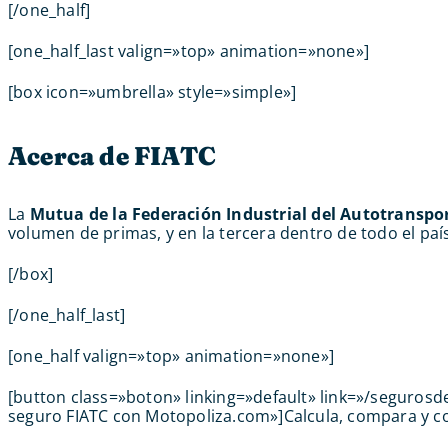
[/one_half]
[one_half_last valign=»top» animation=»none»]
[box icon=»umbrella» style=»simple»]
Acerca de FIATC
La
Mutua de la Federación Industrial del Autotranspo
volumen de primas, y en la tercera dentro de todo el país
[/box]
[/one_half_last]
[one_half valign=»top» animation=»none»]
[button class=»boton» linking=»default» link=»/seguros
seguro FIATC con Motopoliza.com»]Calcula, compara y co