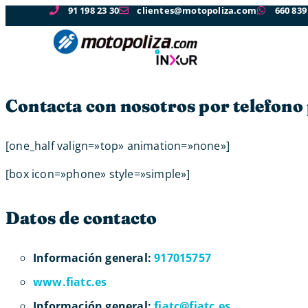
91 198 23 30
clientes@motopoliza.com
660 839
Contacta con nosotros por telefono
[one_half valign=»top» animation=»none»]
[box icon=»phone» style=»simple»]
Datos de contacto
Información general:
917015757
www.fiatc.es
Información general:
fiatc@fiatc.es