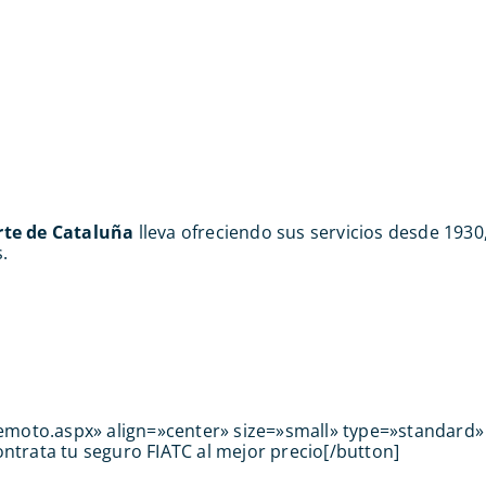
rte de Cataluña
lleva ofreciendo sus servicios desde 193
.
demoto.aspx» align=»center» size=»small» type=»standard»
ntrata tu seguro FIATC al mejor precio[/button]