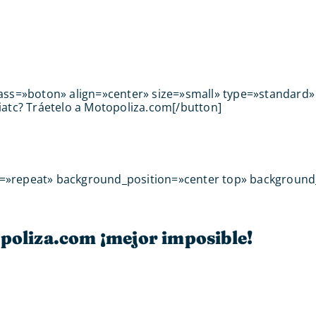
lass=»boton» align=»center» size=»small» type=»standard»
iatc? Tráetelo a Motopoliza.com[/button]
t=»repeat» background_position=»center top» background
poliza.com ¡mejor imposible!