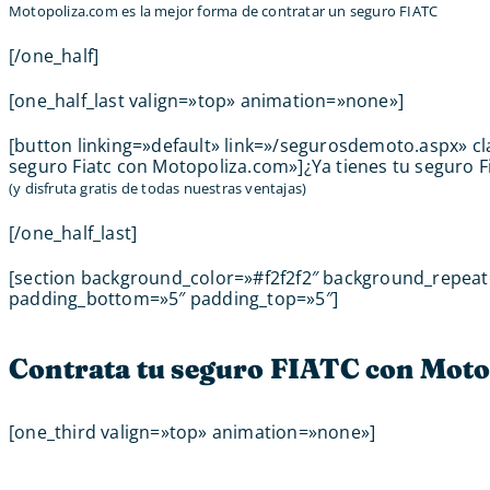
Motopoliza.com es la mejor forma de contratar un seguro FIATC
[/one_half]
[one_half_last valign=»top» animation=»none»]
[button linking=»default» link=»/segurosdemoto.aspx» c
seguro Fiatc con Motopoliza.com»]¿Ya tienes tu seguro F
(y disfruta gratis de todas nuestras ventajas)
[/one_half_last]
[section background_color=»#f2f2f2″ background_repea
padding_bottom=»5″ padding_top=»5″]
Contrata tu seguro FIATC con Moto
[one_third valign=»top» animation=»none»]