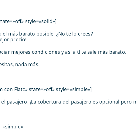
tate=»off» style=»solid»]
el más barato posible. ¿No te lo crees?
ejor precio!
r mejores condiciones y así a tí te sale más barato.
sitas, nada más.
m con Fiatc» state=»off» style=»simple»]
l pasajero. ¡La cobertura del pasajero es opcional pero 
e=»simple»]