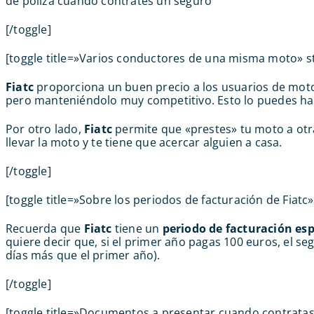
de póliza cuando contrates un seguro
[/toggle]
[toggle title=»Varios conductores de una misma moto» st
Fiatc
proporciona un buen precio a los usuarios de mo
pero manteniéndolo muy competitivo. Esto lo puedes ha
Por otro lado,
Fiatc
permite que «prestes» tu moto a ot
llevar la moto y te tiene que acercar alguien a casa.
[/toggle]
[toggle title=»Sobre los periodos de facturación de Fiatc»
Recuerda que
Fiatc
tiene un
periodo de facturación esp
quiere decir que, si el primer año pagas 100 euros, el se
días más que el primer año).
[/toggle]
[toggle title=»Documentos a presentar cuando contratas 