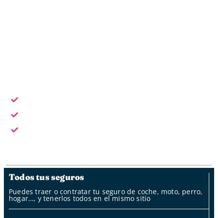
Oficina online
Horario laboral: L - V de 9:30 a 18:30
Escoge la forma de contacto que te sea más cómoda:
En horario laboral te atendemos en persona
Fuera del horario laboral por whatsapp, mail y oficina
de clientes
Fuera del horario laboral nuestro bot
Todos tus seguros
Puedes traer o contratar tu seguro de coche, moto, perro,
hogar…, y tenerlos todos en el mismo sitio