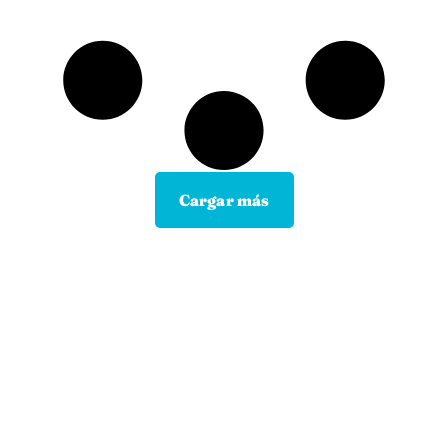
Cargar más
Contacta con tu Guía y disfruta de
todas las ventajas
Tú eliges el canal de comunicación que mejor se
adapte a tus hábitos, y nosotros lo
mantendremos.
En motopoliza.com nos adaptamos a ti para
hacertelo todo más facil.