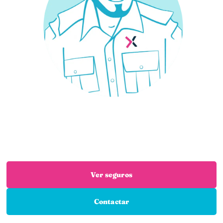
¿Necesitas un seguro?
Estás en el sitio adecuado: trabajamos con las
mejores aseguradoras para que encuentres el
seguro que necesitas
Ver seguros
Contactar