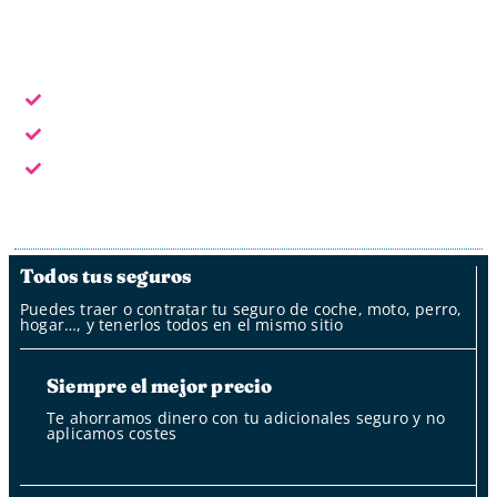
Horario laboral: L - V de 9:30 a 18:30
Escoge la forma de contacto que te sea más cómoda:
En horario laboral te atendemos en persona
Fuera del horario laboral por whatsapp, mail y oficina
de clientes
Fuera del horario laboral nuestro bot
Todos tus seguros
Puedes traer o contratar tu seguro de coche, moto, perro,
hogar…, y tenerlos todos en el mismo sitio
Siempre el mejor precio
Te ahorramos dinero con tu adicionales seguro y no
aplicamos costes